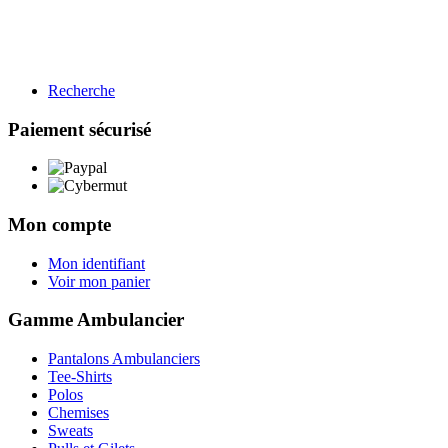
Recherche
BTP
Restauration
Paiement sécurisé
Gamme BTP
Voir les produits →
Mon compte
Mon identifiant
Voir mon panier
Gamme Ambulancier
Pantalons Ambulanciers
Tee-Shirts
Polos
Chemises
Sweats