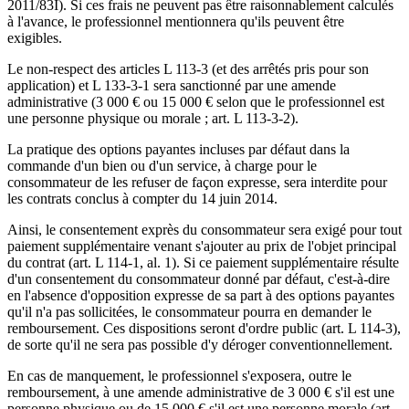
2011/83I). Si ces frais ne peuvent pas être raisonnablement calculés
à l'avance, le professionnel mentionnera qu'ils peuvent être
exigibles.
Le non-respect des articles L 113-3 (et des arrêtés pris pour son
application) et L 133-3-1 sera sanctionné par une amende
administrative (3 000 € ou 15 000 € selon que le professionnel est
une personne physique ou morale ; art. L 113-3-2).
La pratique des options payantes incluses par défaut dans la
commande d'un bien ou d'un service, à charge pour le
consommateur de les refuser de façon expresse, sera interdite pour
les contrats conclus à compter du 14 juin 2014.
Ainsi, le consentement exprès du consommateur sera exigé pour tout
paiement supplémentaire venant s'ajouter au prix de l'objet principal
du contrat (art. L 114-1, al. 1). Si ce paiement supplémentaire résulte
d'un consentement du consommateur donné par défaut, c'est-à-dire
en l'absence d'opposition expresse de sa part à des options payantes
qu'il n'a pas sollicitées, le consommateur pourra en demander le
remboursement. Ces dispositions seront d'ordre public (art. L 114-3),
de sorte qu'il ne sera pas possible d'y déroger conventionnellement.
En cas de manquement, le professionnel s'exposera, outre le
remboursement, à une amende administrative de 3 000 € s'il est une
personne physique ou de 15 000 € s'il est une personne morale (art.