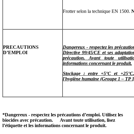
Frotter selon la technique EN 1500.
N
PRECAUTIONS
Dangereux - respectez les précaution
D’EMPLOI
Directive 99/45/CE et ses adaptation
précaution. Avant toute utilisatio
informations concernant le produit.
Stockage : entre +5°C et +25°C.
l'hygiène humaine (Groupe 1 – TP 1
*
Dangereux - respectez les précautions d’emploi. Utilisez les
biocides avec précaution. Avant toute utilisation, lisez
l’étiquette et les informations concernant le produit.