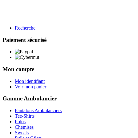
Recherche
BTP
Restauration
Paiement sécurisé
Gamme BTP
Voir les produits →
Mon compte
Mon identifiant
Voir mon panier
Gamme Ambulancier
Pantalons Ambulanciers
Tee-Shirts
Polos
Chemises
Sweats