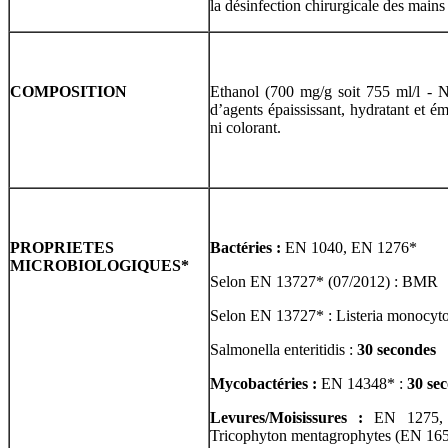
la désinfection chirurgicale des mains 
COMPOSITION
Ethanol (700 mg/g soit 755 ml/l - 
d’agents épaississant, hydratant et é
ni colorant.
PROPRIETES
Bactéries :
EN 1040, EN 1276*
MICROBIOLOGIQUES
*
Selon EN 13727* (07/2012) : BMR
Selon EN 13727* : Listeria monocyt
Salmonella enteritidis :
30 secondes
Mycobactéries :
EN 14348* :
30 se
Levures/Moisissures :
EN 1275,
Tricophyton mentagrophytes (EN 165