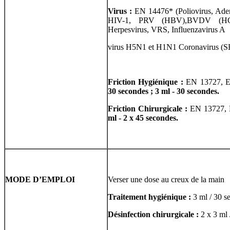
Virus :
EN 14476* (Poliovirus, Ade
HIV-1, PRV (HBV),BVDV (HCV)
Herpesvirus, VRS, Influenzavirus A
virus H5N1 et H1N1 Coronavirus (
Friction Hygiénique :
EN 13727, E
30 secondes ; 3 ml - 30 secondes.
Friction Chirurgicale :
EN 13727,
ml - 2 x 45 secondes.
MODE D’EMPLOI
Verser une dose au creux de la main
Traitement hygiénique :
3 ml / 30 s
Désinfection chirurgicale :
2 x 3 ml 