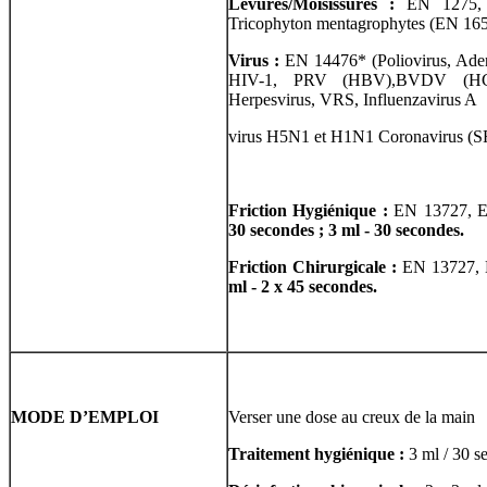
Levures/Moisissures :
EN 1275,
Tricophyton mentagrophytes (EN 165
Virus :
EN 14476* (Poliovirus, Ade
HIV-1, PRV (HBV),BVDV (HCV)
Herpesvirus, VRS, Influenzavirus A
virus H5N1 et H1N1 Coronavirus (
Friction Hygiénique :
EN 13727, E
30 secondes ; 3 ml - 30 secondes.
Friction Chirurgicale :
EN 13727,
ml - 2 x 45 secondes.
MODE D’EMPLOI
Verser une dose au creux de la main
Traitement hygiénique :
3 ml / 30 s