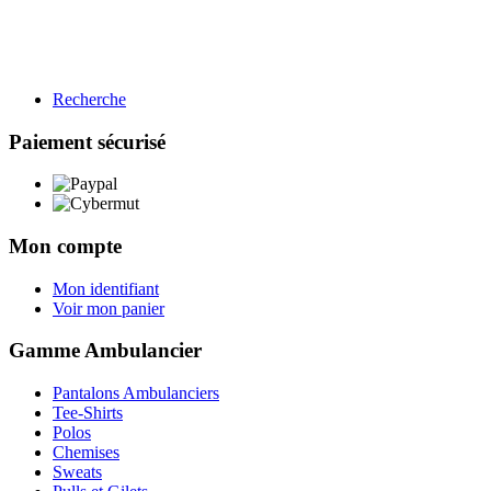
Recherche
BTP
Restauration
Paiement sécurisé
Gamme BTP
Voir les produits →
Mon compte
Mon identifiant
Voir mon panier
Gamme Ambulancier
Pantalons Ambulanciers
Tee-Shirts
Polos
Chemises
Sweats