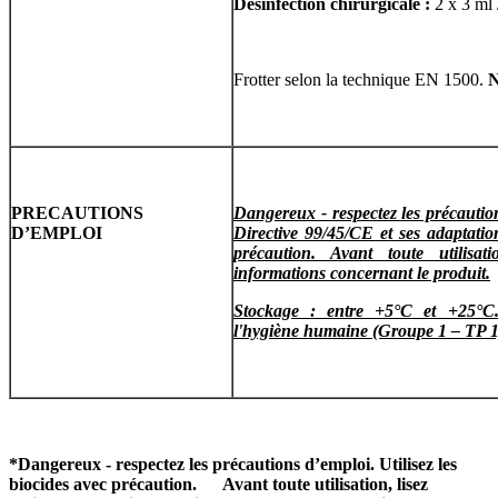
Désinfection chirurgicale :
2 x 3 ml 
Frotter selon la technique EN 1500.
N
PRECAUTIONS
Dangereux - respectez les précaution
D’EMPLOI
Directive 99/45/CE et ses adaptation
précaution. Avant toute utilisatio
informations concernant le produit.
Stockage : entre +5°C et +25°C.
l'hygiène humaine (Groupe 1 – TP 1
*
Dangereux - respectez les précautions d’emploi. Utilisez les
biocides avec précaution. Avant toute utilisation, lisez