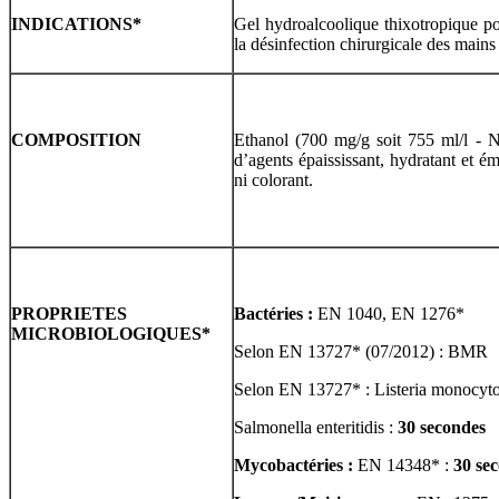
INDICATIONS
*
Gel hydroalcoolique thixotropique po
la désinfection chirurgicale des mains 
COMPOSITION
Ethanol (700 mg/g soit 755 ml/l - 
d’agents épaississant, hydratant et é
ni colorant.
PROPRIETES
Bactéries :
EN 1040, EN 1276*
MICROBIOLOGIQUES
*
Selon EN 13727* (07/2012) : BMR
Selon EN 13727* : Listeria monocyt
Salmonella enteritidis :
30 secondes
Mycobactéries :
EN 14348* :
30 se